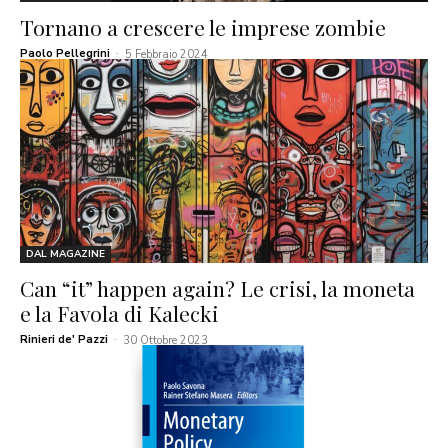
Tornano a crescere le imprese zombie
Paolo Pellegrini
-
5 Febbraio 2024
DAL MAGAZINE
Can “it” happen again? Le crisi, la moneta
e la Favola di Kalecki
Rinieri de' Pazzi
-
30 Ottobre 2023