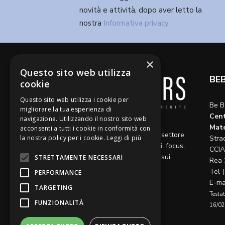
novità e attività, dopo aver letto la
nostra
Informativa privacy
×
Questo sito web utilizza
BE
cookie
Questo sito web utilizza i cookie per
Be B
migliorare la tua esperienza di
Cent
navigazione. Utilizzando il nostro sito web
Diamo voce a riflessioni,
Mate
acconsenti a tutti i cookie in conformità con
aggiornamenti e opinioni sul settore
la nostra policy per i cookie.
Leggi di più
Stra
del credito, ospitando articoli, focus,
CCIA
approfondimenti e interviste sui
STRETTAMENTE NECESSARI
Rea 
temi caldi del momento.
Tel 
PERFORMANCE
E-ma
TARGETING
Testat
FUNZIONALITÀ
16/02