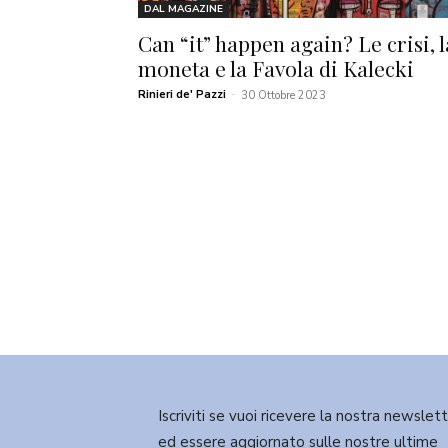
DAL MAGAZINE
Can “it” happen again? Le crisi, l
moneta e la Favola di Kalecki
Rinieri de' Pazzi
-
30 Ottobre 2023
Iscriviti se vuoi ricevere la nostra newslet
ed essere aggiornato sulle nostre ultime