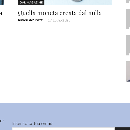
DAL MAGAZINE
a
Quella moneta creata dal nulla
Rinieri de' Pazzi
-
17 Luglio 2023
ter
Inserisci la tua email: