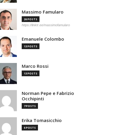
Massimo Famularo
26 POSTS
https://linktr.ee/massimofamularo
Emanuele Colombo
13 POSTS
Marco Rossi
13 POSTS
Norman Pepe e Fabrizio
Occhipinti
7 POSTS
Erika Tomasicchio
6 POSTS