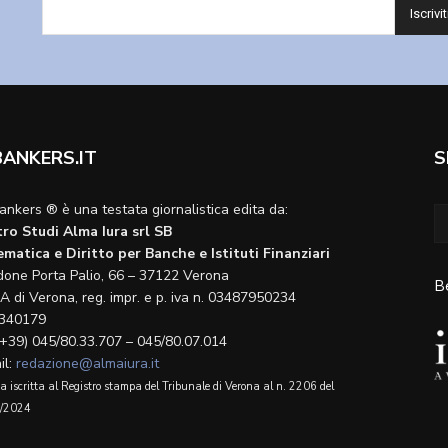
BANKERS.IT
S
ankers ® è una testata giornalistica edita da:
ro Studi Alma Iura srl SB
matica e Diritto per Banche e Istituti Finanziari
done Porta Palio, 66 – 37122 Verona
B
A di Verona, reg. impr. e p. iva n. 03487950234
340179
(+39) 045/80.33.707 – 045/80.07.014
il:
redazione@almaiura.it
a iscritta al Registro stampa del Tribunale di Verona al n. 2206 del
/2024