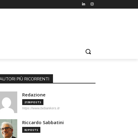
AUTORI PIÙ RICORRENTI
Redazione
2138 POSTS
https://www.bebankers.it/
Riccardo Sabbatini
82 POSTS