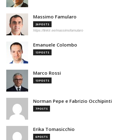
Massimo Famularo
26 POSTS
https://linktr.ee/massimofamularo
Emanuele Colombo
13 POSTS
Marco Rossi
13 POSTS
Norman Pepe e Fabrizio Occhipinti
7 POSTS
Erika Tomasicchio
6 POSTS