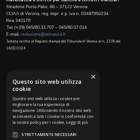
Stradone Porta Palio, 66 – 37122 Verona
CCIAA di Verona, reg. impr. e p. iva n. 03487950234
Rea 340179
Tel (+39) 045/80.33.707 – 045/80.07.014
E-mail:
redazione@almaiura.it
Testata iscritta al Registro stampa del Tribunale di Verona al n. 2206 del
16/02/2024
SEGUICI SU
×
Questo sito web utilizza
cookie
Questo sito web utilizza i cookie per
migliorare la tua esperienza di
navigazione. Utilizzando il nostro sito web
Be Bankers è ideato da
acconsenti a tutti i cookie in conformità con
la nostra policy per i cookie.
Leggi di più
STRETTAMENTE NECESSARI