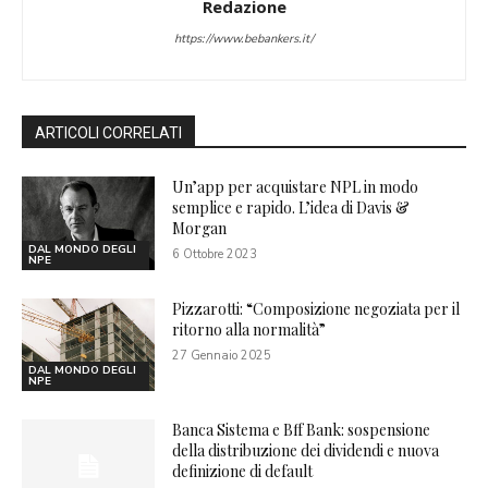
Redazione
https://www.bebankers.it/
ARTICOLI CORRELATI
Un’app per acquistare NPL in modo
semplice e rapido. L’idea di Davis &
Morgan
DAL MONDO DEGLI
6 Ottobre 2023
NPE
Pizzarotti: “Composizione negoziata per il
ritorno alla normalità”
27 Gennaio 2025
DAL MONDO DEGLI
NPE
Banca Sistema e Bff Bank: sospensione
della distribuzione dei dividendi e nuova
definizione di default