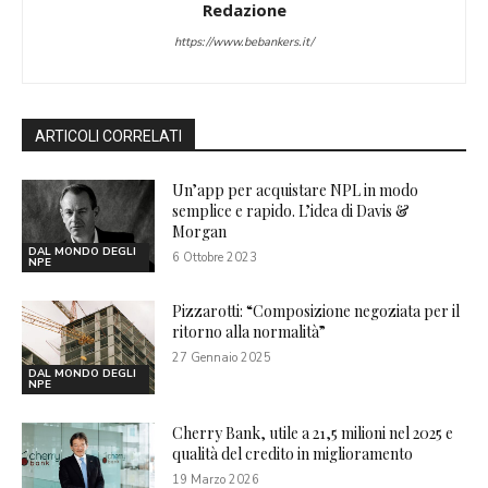
Redazione
https://www.bebankers.it/
ARTICOLI CORRELATI
Un’app per acquistare NPL in modo
semplice e rapido. L’idea di Davis &
Morgan
DAL MONDO DEGLI
6 Ottobre 2023
NPE
Pizzarotti: “Composizione negoziata per il
ritorno alla normalità”
27 Gennaio 2025
DAL MONDO DEGLI
NPE
Cherry Bank, utile a 21,5 milioni nel 2025 e
qualità del credito in miglioramento
19 Marzo 2026