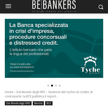
Home
Dal Mondo degli NPE
Gestione del rischio di credito di
controparte: la BCE pubblica il report...
Dal Mondo degli NPE
Banche
BCE