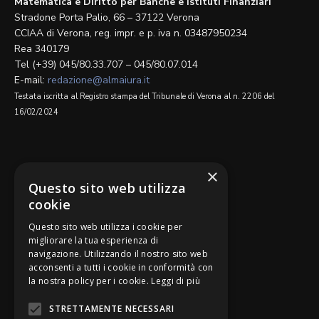
Matematica e Diritto per Banche e Istituti Finanziari
Stradone Porta Palio, 66 – 37122 Verona
CCIAA di Verona, reg. impr. e p. iva n. 03487950234
Rea 340179
Tel (+39) 045/80.33.707 – 045/80.07.014
E-mail:
redazione@almaiura.it
Testata iscritta al Registro stampa del Tribunale di Verona al n. 2206 del
16/02/2024
SEGUICI SU
×
Questo sito web utilizza
cookie
Questo sito web utilizza i cookie per
migliorare la tua esperienza di
navigazione. Utilizzando il nostro sito web
Be Bankers è ideato da
acconsenti a tutti i cookie in conformità con
la nostra policy per i cookie.
Leggi di più
STRETTAMENTE NECESSARI