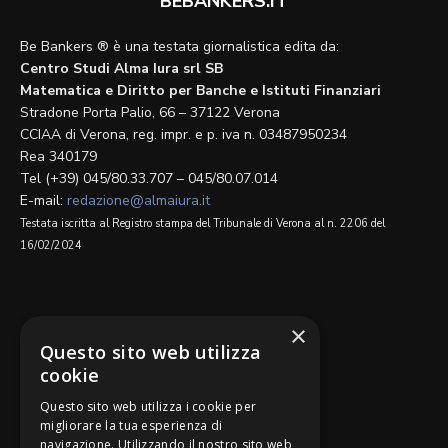
BEBANKERS.IT
Be Bankers ® è una testata giornalistica edita da:
Centro Studi Alma Iura srl SB
Matematica e Diritto per Banche e Istituti Finanziari
Stradone Porta Palio, 66 – 37122 Verona
CCIAA di Verona, reg. impr. e p. iva n. 03487950234
Rea 340179
Tel (+39) 045/80.33.707 – 045/80.07.014
E-mail:
redazione@almaiura.it
Testata iscritta al Registro stampa del Tribunale di Verona al n. 2206 del
16/02/2024
SEGUICI SU
×
Questo sito web utilizza
cookie
Questo sito web utilizza i cookie per
migliorare la tua esperienza di
navigazione. Utilizzando il nostro sito web
Be Bankers è ideato da