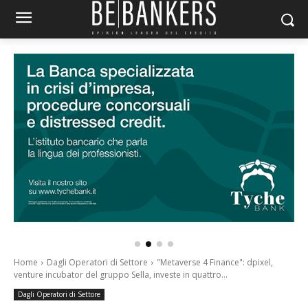
Home
Dagli Operatori di Settore
"Metaverse 4 Finance": dpixel,
venture incubator del gruppo Sella, investe in quattro...
Dagli Operatori di Settore