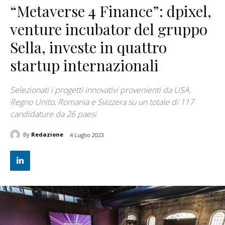
“Metaverse 4 Finance”: dpixel,
venture incubator del gruppo
Sella, investe in quattro
startup internazionali
Selezionati i progetti innovativi provenienti da USA,
Regno Unito, Romania e Svizzera su un totale di 117
candidature da 26 paesi
By
Redazione
4 Luglio 2023