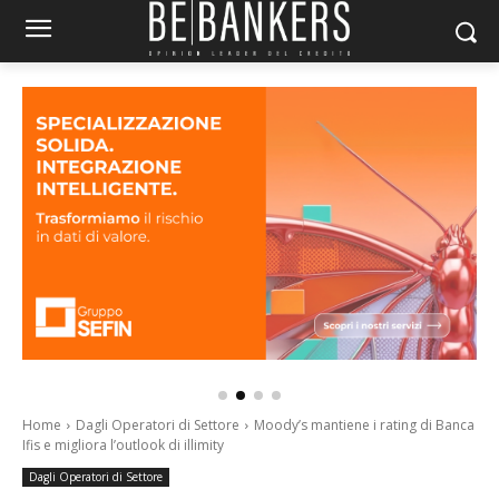
Home
Dagli Operatori di Settore
Moody’s mantiene i rating di Banca
Ifis e migliora l’outlook di illimity
Dagli Operatori di Settore