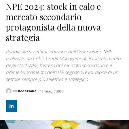
NPE 2024: stock in calo e
mercato secondario
protagonista della nuova
strategia
Pubblicata la settima edizione dell’Osservatorio NPE
realizzato da Cribis Credit Management. Il rallentamento
degli stock NPE, l’ascesa del mercato secondario e il
ridimensionamento dell’UTP segnano l’evoluzione di un
settore sempre più selettivo e strategico
By
Redazione
18 Giugno 2025