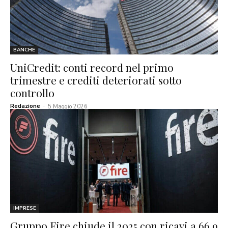
BANCHE
UniCredit: conti record nel primo
trimestre e crediti deteriorati sotto
controllo
Redazione
-
5 Maggio 2026
IMPRESE
Gruppo Fire chiude il 2025 con ricavi a 66,9