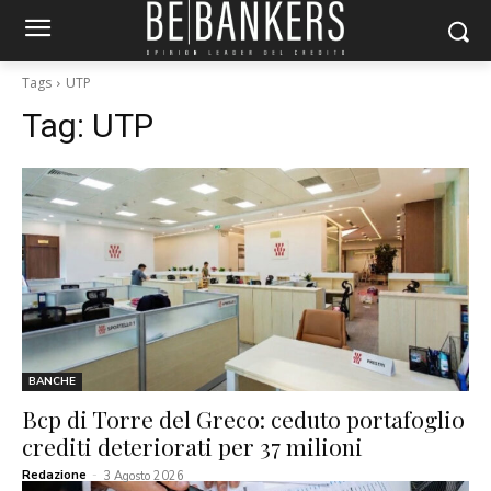
Tags
UTP
Tag:
UTP
BANCHE
Bcp di Torre del Greco: ceduto portafoglio
crediti deteriorati per 37 milioni
Redazione
-
3 Agosto 2026