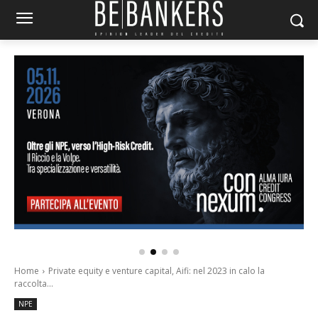
Home
Private equity e venture capital, Aifi: nel 2023 in calo la
raccolta...
NPE