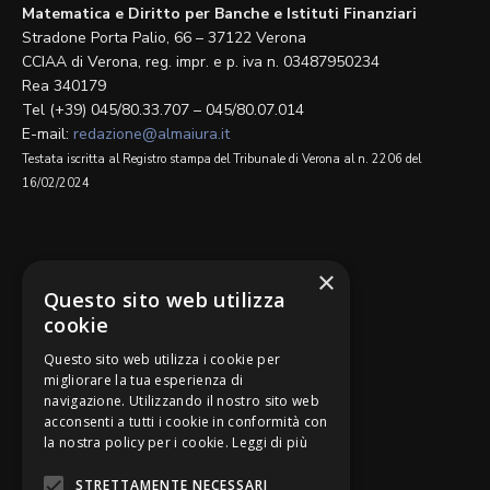
Matematica e Diritto per Banche e Istituti Finanziari
Stradone Porta Palio, 66 – 37122 Verona
CCIAA di Verona, reg. impr. e p. iva n. 03487950234
Rea 340179
Tel (+39) 045/80.33.707 – 045/80.07.014
E-mail:
redazione@almaiura.it
Testata iscritta al Registro stampa del Tribunale di Verona al n. 2206 del
16/02/2024
SEGUICI SU
×
Questo sito web utilizza
cookie
Questo sito web utilizza i cookie per
migliorare la tua esperienza di
navigazione. Utilizzando il nostro sito web
Be Bankers è ideato da
acconsenti a tutti i cookie in conformità con
la nostra policy per i cookie.
Leggi di più
STRETTAMENTE NECESSARI