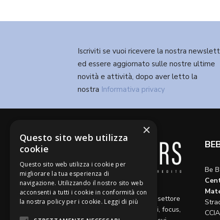
Iscriviti se vuoi ricevere la nostra newslet
ed essere aggiornato sulle nostre ultime
novità e attività, dopo aver letto la
nostra
Informativa privacy
×
Questo sito web utilizza
BE
cookie
Questo sito web utilizza i cookie per
Be B
migliorare la tua esperienza di
Cent
navigazione. Utilizzando il nostro sito web
Diamo voce a riflessioni,
Mate
acconsenti a tutti i cookie in conformità con
aggiornamenti e opinioni sul settore
la nostra policy per i cookie.
Leggi di più
Stra
del credito, ospitando articoli, focus,
CCIA