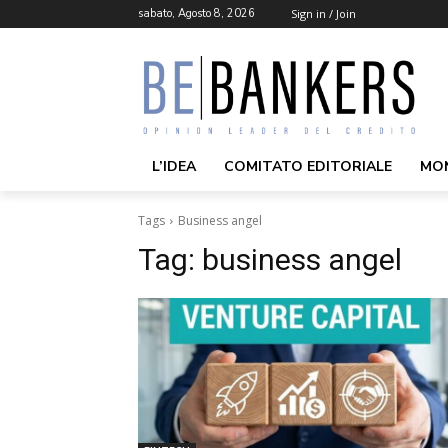
sabato, Agosto 8, 2026
Sign in / Join
L’IDEA
COMITATO EDITORIALE
MO
Tags
Business angel
Tag:
business angel