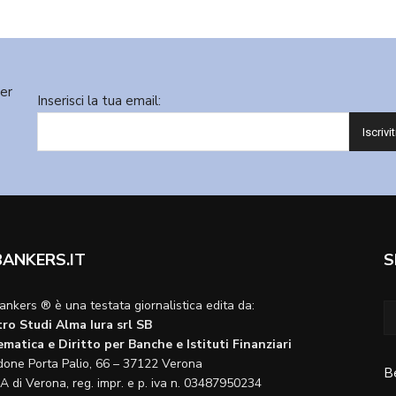
ter
Inserisci la tua email:
BANKERS.IT
S
ankers ® è una testata giornalistica edita da:
ro Studi Alma Iura srl SB
matica e Diritto per Banche e Istituti Finanziari
done Porta Palio, 66 – 37122 Verona
B
A di Verona, reg. impr. e p. iva n. 03487950234