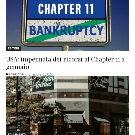
ESTERI
USA: impennata dei ricorsi al Chapter 11 a
gennaio
Redazione
-
6 Febbraio 2026
FALLIMENTI