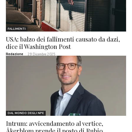
FALLIMENTI
USA: balzo dei fallimenti causato da dazi,
dice il Washington Post
Redazione
-
29 Dicembre 2025
DAL MONDO DEGLI NPE
Intrum: avvicendamento al vertice,
Åkerblom prende il posto di Rubio