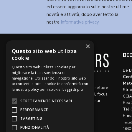
ed essere aggiornato sulle nostre ultime
novità e attività, dopo aver letto la
nostra
Informativa privacy
×
Questo sito web utilizza
BE
cookie
Questo sito web utilizza i cookie per
Be B
migliorare la tua esperienza di
Cent
navigazione. Utilizzando il nostro sito web
Diamo voce a riflessioni,
Mate
acconsenti a tutti i cookie in conformità con
aggiornamenti e opinioni sul settore
la nostra policy per i cookie.
Leggi di più
Stra
del credito, ospitando articoli, focus,
CCIA
approfondimenti e interviste sui
STRETTAMENTE NECESSARI
Rea 
temi caldi del momento.
Tel 
PERFORMANCE
E-ma
TARGETING
Testat
FUNZIONALITÀ
16/02