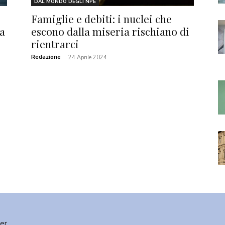
DAL MONDO DEGLI NPE
Famiglie e debiti: i nuclei che
a
escono dalla miseria rischiano di
rientrarci
Redazione
-
24 Aprile 2024
ter