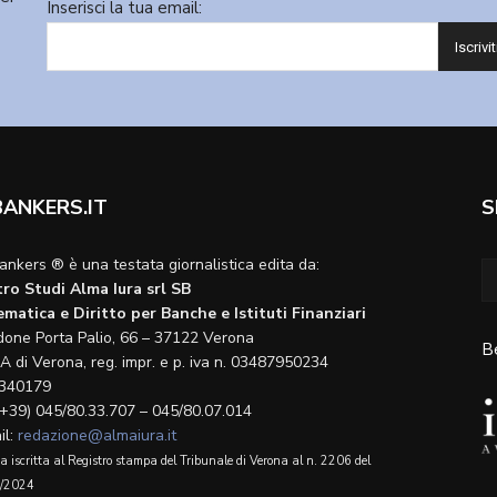
Inserisci la tua email:
BANKERS.IT
S
ankers ® è una testata giornalistica edita da:
ro Studi Alma Iura srl SB
matica e Diritto per Banche e Istituti Finanziari
done Porta Palio, 66 – 37122 Verona
B
A di Verona, reg. impr. e p. iva n. 03487950234
340179
(+39) 045/80.33.707 – 045/80.07.014
il:
redazione@almaiura.it
a iscritta al Registro stampa del Tribunale di Verona al n. 2206 del
/2024