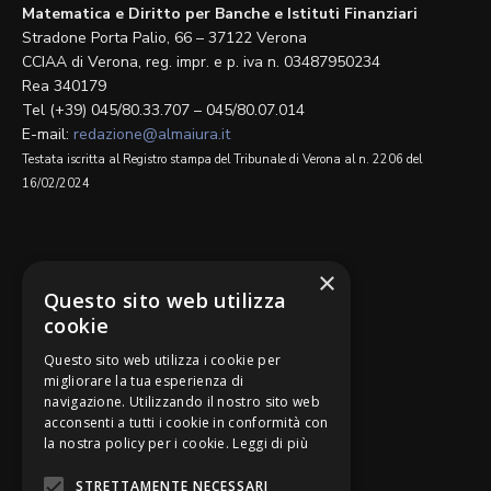
Matematica e Diritto per Banche e Istituti Finanziari
Stradone Porta Palio, 66 – 37122 Verona
CCIAA di Verona, reg. impr. e p. iva n. 03487950234
Rea 340179
Tel (+39) 045/80.33.707 – 045/80.07.014
E-mail:
redazione@almaiura.it
Testata iscritta al Registro stampa del Tribunale di Verona al n. 2206 del
16/02/2024
SEGUICI SU
×
Questo sito web utilizza
cookie
Questo sito web utilizza i cookie per
migliorare la tua esperienza di
navigazione. Utilizzando il nostro sito web
Be Bankers è ideato da
acconsenti a tutti i cookie in conformità con
la nostra policy per i cookie.
Leggi di più
STRETTAMENTE NECESSARI