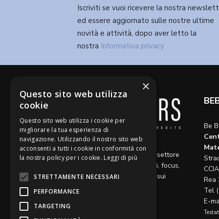
Iscriviti se vuoi ricevere la nostra newslet
ed essere aggiornato sulle nostre ultime
novità e attività, dopo aver letto la
nostra
Informativa privacy
×
Questo sito web utilizza
BE
cookie
Questo sito web utilizza i cookie per
Be B
migliorare la tua esperienza di
Cent
navigazione. Utilizzando il nostro sito web
Diamo voce a riflessioni,
Mate
acconsenti a tutti i cookie in conformità con
aggiornamenti e opinioni sul settore
la nostra policy per i cookie.
Leggi di più
Stra
del credito, ospitando articoli, focus,
CCIA
approfondimenti e interviste sui
STRETTAMENTE NECESSARI
Rea 
temi caldi del momento.
Tel 
PERFORMANCE
E-ma
TARGETING
Testat