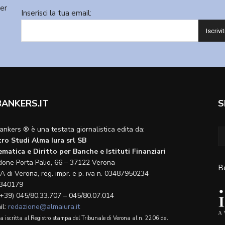
ter
Inserisci la tua email:
BANKERS.IT
S
ankers ® è una testata giornalistica edita da:
ro Studi Alma Iura srl SB
matica e Diritto per Banche e Istituti Finanziari
done Porta Palio, 66 – 37122 Verona
B
A di Verona, reg. impr. e p. iva n. 03487950234
340179
(+39) 045/80.33.707 – 045/80.07.014
il:
redazione@almaiura.it
a iscritta al Registro stampa del Tribunale di Verona al n. 2206 del