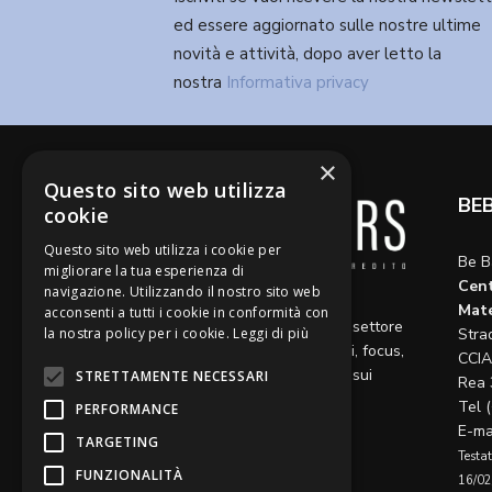
ed essere aggiornato sulle nostre ultime
novità e attività, dopo aver letto la
nostra
Informativa privacy
×
Questo sito web utilizza
BE
cookie
Questo sito web utilizza i cookie per
Be B
migliorare la tua esperienza di
Cent
navigazione. Utilizzando il nostro sito web
Diamo voce a riflessioni,
Mate
acconsenti a tutti i cookie in conformità con
aggiornamenti e opinioni sul settore
la nostra policy per i cookie.
Leggi di più
Stra
del credito, ospitando articoli, focus,
CCIA
approfondimenti e interviste sui
STRETTAMENTE NECESSARI
Rea 
temi caldi del momento.
Tel 
PERFORMANCE
E-ma
TARGETING
Testat
FUNZIONALITÀ
16/02