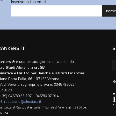
Inserisci la tua email:
BANKERS.IT
S
ankers ® è una testata giornalistica edita da:
ro Studi Alma Iura srl SB
matica e Diritto per Banche e Istituti Finanziari
done Porta Palio, 66 – 37122 Verona
B
A di Verona, reg. impr. e p. iva n. 03487950234
340179
(+39) 045/80.33.707 – 045/80.07.014
il:
redazione@almaiura.it
a iscritta al Registro stampa del Tribunale di Verona al n. 2206 del
/2024