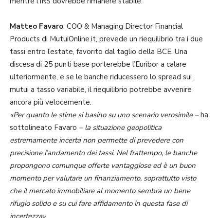
mentre l’IRS dovrebbe rimanere stabile.
Matteo Favaro
, COO & Managing Director Financial
Products di MutuiOnline.it, prevede un riequilibrio tra i due
tassi entro l’estate, favorito dal taglio della BCE. Una
discesa di 25 punti base porterebbe l’Euribor a calare
ulteriormente, e se le banche riducessero lo spread sui
mutui a tasso variabile, il riequilibrio potrebbe avvenire
ancora più velocemente.
«Per quanto le stime si basino su uno scenario verosimile –
ha
sottolineato Favaro
– la situazione geopolitica
estremamente incerta non permette di prevedere con
precisione l’andamento dei tassi. Nel frattempo, le banche
propongono comunque offerte vantaggiose ed è un buon
momento per valutare un finanziamento, soprattutto visto
che il mercato immobiliare al momento sembra un bene
rifugio solido e su cui fare affidamento in questa fase di
incertezza»
.