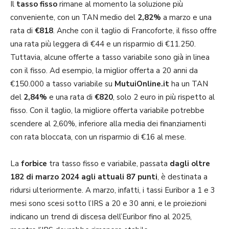
Il
tasso fisso
rimane al momento la soluzione più
conveniente, con un TAN medio del
2,82%
a marzo e una
rata di
€818
. Anche con il taglio di Francoforte, il fisso offre
una rata più leggera di €44 e un risparmio di €11.250.
Tuttavia, alcune offerte a tasso variabile sono già in linea
con il fisso. Ad esempio, la miglior offerta a 20 anni da
€150.000 a tasso variabile su
MutuiOnline.it
ha un TAN
del
2,84%
e una rata di
€820
, solo 2 euro in più rispetto al
fisso. Con il taglio, la migliore offerta variabile potrebbe
scendere al 2,60%, inferiore alla media dei finanziamenti
con rata bloccata, con un risparmio di €16 al mese.
La
forbice
tra tasso fisso e variabile, passata
dagli oltre
182 di marzo 2024 agli attuali 87 punti
, è destinata a
ridursi ulteriormente. A marzo, infatti, i tassi Euribor a 1 e 3
mesi sono scesi sotto l’IRS a 20 e 30 anni, e le proiezioni
indicano un trend di discesa dell’Euribor fino al 2025,