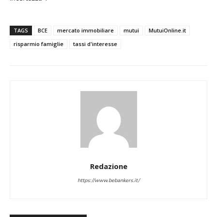
TAGS
BCE
mercato immobiliare
mutui
MutuiOnline.it
risparmio famiglie
tassi d'interesse
Redazione
https://www.bebankers.it/