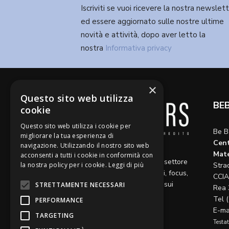
Iscriviti se vuoi ricevere la nostra newslet
ed essere aggiornato sulle nostre ultime
novità e attività, dopo aver letto la
nostra
Informativa privacy
×
Questo sito web utilizza
BE
cookie
Questo sito web utilizza i cookie per
Be B
migliorare la tua esperienza di
Cent
navigazione. Utilizzando il nostro sito web
Diamo voce a riflessioni,
Mate
acconsenti a tutti i cookie in conformità con
aggiornamenti e opinioni sul settore
la nostra policy per i cookie.
Leggi di più
Stra
del credito, ospitando articoli, focus,
CCIA
approfondimenti e interviste sui
STRETTAMENTE NECESSARI
Rea 
temi caldi del momento.
Tel 
PERFORMANCE
E-ma
TARGETING
Testat