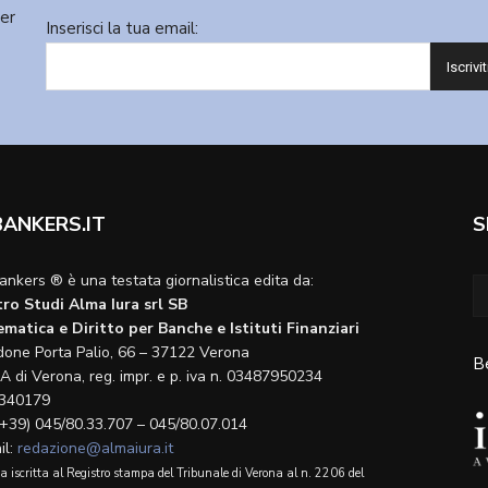
ter
Inserisci la tua email:
BANKERS.IT
S
ankers ® è una testata giornalistica edita da:
ro Studi Alma Iura srl SB
matica e Diritto per Banche e Istituti Finanziari
done Porta Palio, 66 – 37122 Verona
B
A di Verona, reg. impr. e p. iva n. 03487950234
340179
(+39) 045/80.33.707 – 045/80.07.014
il:
redazione@almaiura.it
a iscritta al Registro stampa del Tribunale di Verona al n. 2206 del