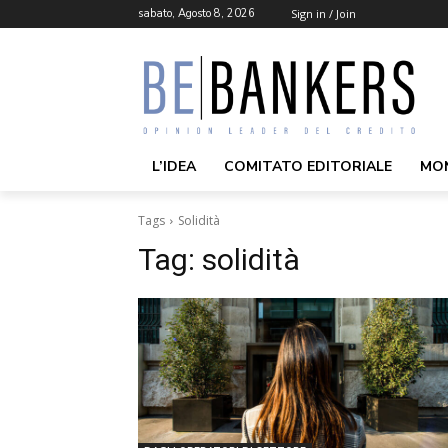
sabato, Agosto 8, 2026
Sign in / Join
L’IDEA
COMITATO EDITORIALE
MO
Tags
Solidità
Tag:
solidità