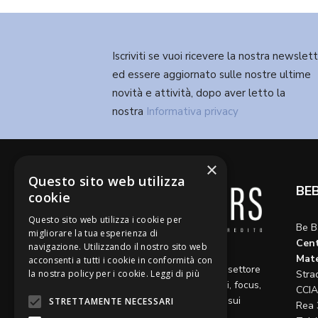
Iscriviti se vuoi ricevere la nostra newslet
ed essere aggiornato sulle nostre ultime
novità e attività, dopo aver letto la
nostra
Informativa privacy
×
Questo sito web utilizza
BE
cookie
Questo sito web utilizza i cookie per
Be B
migliorare la tua esperienza di
Cent
navigazione. Utilizzando il nostro sito web
Diamo voce a riflessioni,
Mate
acconsenti a tutti i cookie in conformità con
aggiornamenti e opinioni sul settore
la nostra policy per i cookie.
Leggi di più
Stra
del credito, ospitando articoli, focus,
CCIA
approfondimenti e interviste sui
STRETTAMENTE NECESSARI
Rea 
temi caldi del momento.