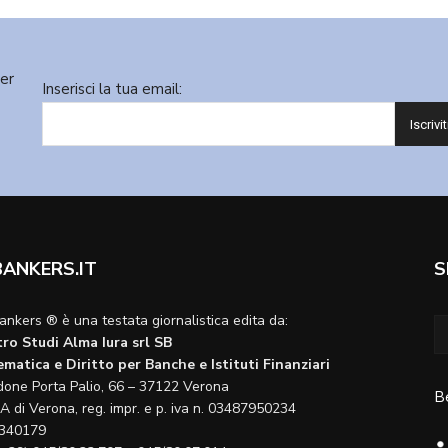
ter
Inserisci la tua email:
BANKERS.IT
S
ankers ® è una testata giornalistica edita da:
ro Studi Alma Iura srl SB
matica e Diritto per Banche e Istituti Finanziari
done Porta Palio, 66 – 37122 Verona
B
A di Verona, reg. impr. e p. iva n. 03487950234
340179