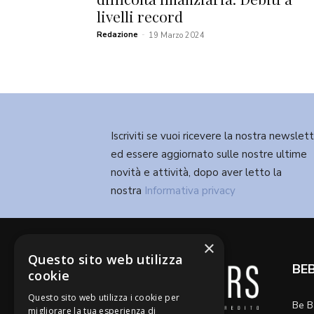
livelli record
Redazione
-
19 Marzo 2024
Iscriviti se vuoi ricevere la nostra newslet
ed essere aggiornato sulle nostre ultime
novità e attività, dopo aver letto la
nostra
Informativa privacy
×
Questo sito web utilizza
BE
cookie
Questo sito web utilizza i cookie per
Be B
migliorare la tua esperienza di