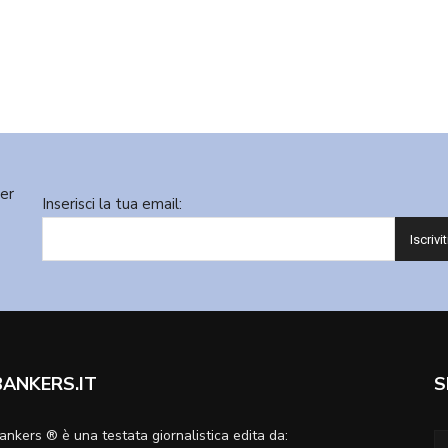
ter
Inserisci la tua email:
BANKERS.IT
S
ankers ® è una testata giornalistica edita da: