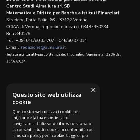
Centro Studi Alma Iura srl SB
Matematica e Diritto per Banche e Istituti Finanziari
Stradone Porta Palio, 66 – 37122 Verona
CCIAA di Verona, reg. impr. e p. iva n. 03487950234
Rea 340179
Tel (+39) 045/80.33.707 – 045/80.07.014
E-mail:
redazione@almaiura.it
Testata iscritta al Registro stampa del Tribunale di Verona al n. 2206 del
16/02/2024
SEGUICI SU
×
Questo sito web utilizza
cookie
Questo sito web utilizza i cookie per
migliorare la tua esperienza di
navigazione. Utilizzando il nostro sito web
Be Bankers è ideato da
acconsenti a tutti i cookie in conformità con
la nostra policy per i cookie.
Leggi di più