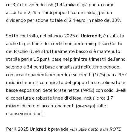
cui 3,7 di dividendi cash (1,44 miliardi già pagati come
acconto e 2,29 miliardi proposti come saldo), per un
dividendo per azione totale di 2,4 euro, in rialzo del 33%.
Sotto controllo, nel bilancio 2025 di
Unicredit
, è risultata
anche la gestione dei crediti non performing. Il suo Costo
del Rischio (
CoR
) strutturalmente basso si è mantenuto
stabile pari a 15 punti base nei primi tre trimestri dell’anno,
salendo a 34 punti base annualizzati nell’ultimo periodo,
con accantonamenti per perdite su crediti (
LLPs
) pari a 357
milioni di euro. Il comunicato del gruppo ha sottolineato le
basse esposizioni deteriorate nette (
NPEs
) con solidi livelli
di copertura e robuste linee di difesa, inclusi circa 1,7
miliardi di euro di accantonamenti (
overlays
) sulle
esposizioni in bonis.
Per il 2025
Unicredit
prevede
«un utile netto e un ROTE