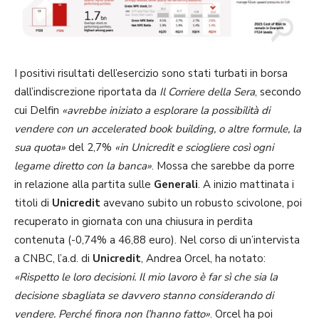
I positivi risultati dell’esercizio sono stati turbati in borsa
dall’indiscrezione riportata da
Il Corriere della Sera
, secondo
cui Delfin
«avrebbe iniziato a esplorare la possibilità di
vendere con un accelerated book building, o altre formule, la
sua quota»
del 2,7%
«in Unicredit e sciogliere così ogni
legame diretto con la banca»
. Mossa che sarebbe da porre
in relazione alla partita sulle
Generali
. A inizio mattinata i
titoli di
Unicredit
avevano subito un robusto scivolone, poi
recuperato in giornata con una chiusura in perdita
contenuta (-0,74% a 46,88 euro). Nel corso di un’intervista
a CNBC, l’a.d. di
Unicredit
, Andrea Orcel, ha notato:
«Rispetto le loro decisioni. Il mio lavoro è far sì che sia la
decisione sbagliata se davvero stanno considerando di
vendere. Perché finora non l’hanno fatto»
. Orcel ha poi