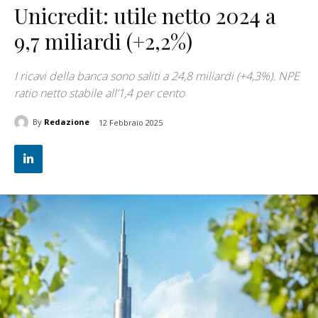
Unicredit: utile netto 2024 a
9,7 miliardi (+2,2%)
I ricavi della banca sono saliti a 24,8 miliardi (+4,3%). NPE
ratio netto stabile all’1,4 per cento
By
Redazione
12 Febbraio 2025