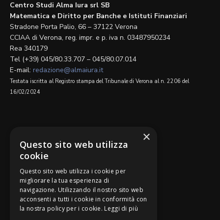
Centro Studi Alma Iura srl SB
Matematica e Diritto per Banche e Istituti Finanziari
Stradone Porta Palio, 66 – 37122 Verona
CCIAA di Verona, reg. impr. e p. iva n. 03487950234
Rea 340179
Tel (+39) 045/80.33.707 – 045/80.07.014
E-mail:
redazione@almaiura.it
Testata iscritta al Registro stampa del Tribunale di Verona al n. 2206 del
16/02/2024
SEGUICI SU
×
Questo sito web utilizza
cookie
Questo sito web utilizza i cookie per
migliorare la tua esperienza di
navigazione. Utilizzando il nostro sito web
Be Bankers è ideato da
acconsenti a tutti i cookie in conformità con
la nostra policy per i cookie.
Leggi di più