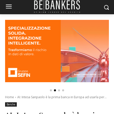
Home
AI: Intesa Sanpaolo è la prima banca in Europa ad usarla per...
Banche