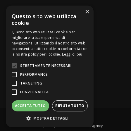
SEGUICI SU
×
Questo sito web utilizza
cookie
Questo sito web utilizza i cookie per
migliorare la tua esperienza di
navigazione. Utilizzando il nostro sito web
Be Bankers è ideato da
acconsenti a tutti i cookie in conformità con
la nostra policy per i cookie.
Leggi di più
STRETTAMENTE NECESSARI
PERFORMANCE
TARGETING
FUNZIONALITÀ
ACCETTA TUTTO
RIFIUTA TUTTO
© Be Bankers - Opinion Leader del credito
MOSTRA DETTAGLI
Privacy Policy
Contattaci
Web Agency