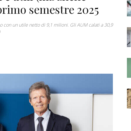
primo semestre 2025
o con un utile netto di 9,1 milioni. Gli AUM calati a 30,9