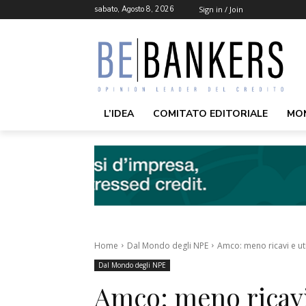
sabato, Agosto 8, 2026
Sign in / Join
L’IDEA
COMITATO EDITORIALE
MO
Home
Dal Mondo degli NPE
Amco: meno ricavi e ut
Dal Mondo degli NPE
Amco: meno ricavi