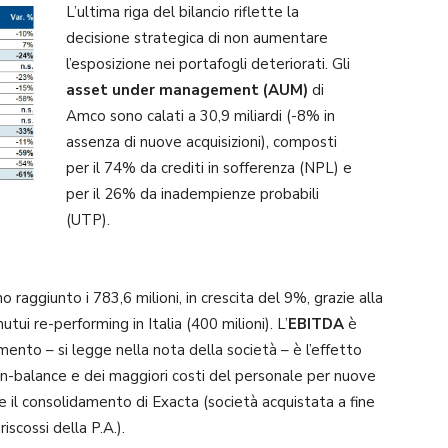
L’ultima riga del bilancio riflette la
decisione strategica di non aumentare
l’esposizione nei portafogli deteriorati. Gli
asset under management (AUM)
di
Amco sono calati a 30,9 miliardi (-8% in
assenza di nuove acquisizioni), composti
per il 74% da crediti in sofferenza (NPL) e
per il 26% da inadempienze probabili
(UTP).
raggiunto i 783,6 milioni, in crescita del 9%, grazie alla
i re-performing in Italia (400 milioni). L’
EBITDA
è
amento – si legge nella nota della società – è l’effetto
ti on-balance e dei maggiori costi del personale per nuove
 e il consolidamento di Exacta (società acquistata a fine
iscossi della P.A.).