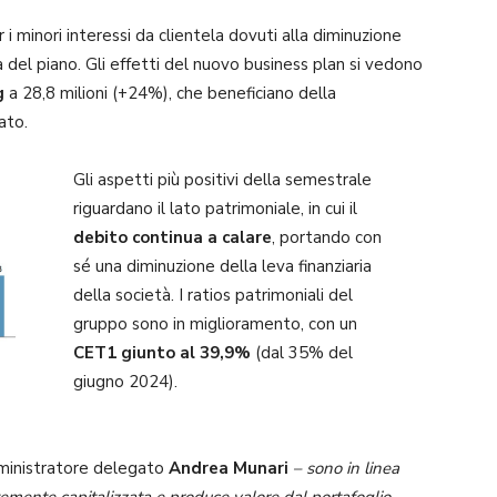
 minori interessi da clientela dovuti alla diminuzione
ia del piano. Gli effetti del nuovo business plan si vedono
g
a 28,8 milioni (+24%), che beneficiano della
ato.
Gli aspetti più positivi della semestrale
riguardano il lato patrimoniale, in cui il
debito continua a calare
, portando con
sé una diminuzione della leva finanziaria
della società. I ratios patrimoniali del
gruppo sono in miglioramento, con un
CET1 giunto al 39,9%
(dal 35% del
giugno 2024).
mministratore delegato
Andrea Munari
– sono in linea
rtemente capitalizzata e produce valore dal portafoglio