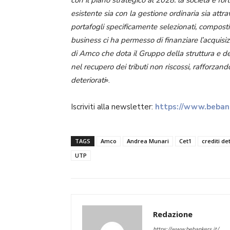
esistente sia con la gestione ordinaria sia attr
portafogli specificamente selezionati, compost
business ci ha permesso di finanziare l’acquis
di Amco che dota il Gruppo della struttura e
nel recupero dei tributi non riscossi, rafforzand
deteriorati
».
Iscriviti alla newsletter:
https://www.bebank
TAGS
Amco
Andrea Munari
Cet1
crediti de
UTP
Redazione
https://www.bebankers.it/