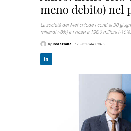
meno debito) nel 
La società del Mef chiude i conti al 30 giugn
miliardi (-8%) e i ricavi a 196,6 milioni (-10%)
By
Redazione
12 Settembre 2025