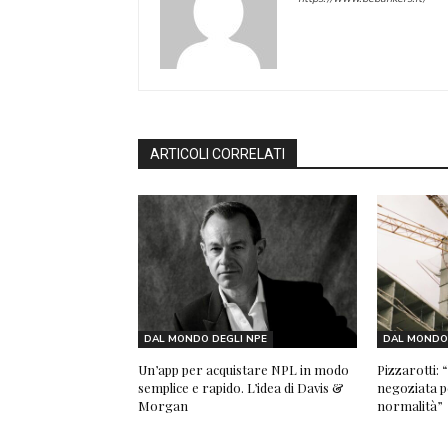
ARTICOLI CORRELATI
DAL MONDO DEGLI NPE
DAL MONDO 
Un’app per acquistare NPL in modo
Pizzarotti:
semplice e rapido. L’idea di Davis &
negoziata pe
Morgan
normalità”