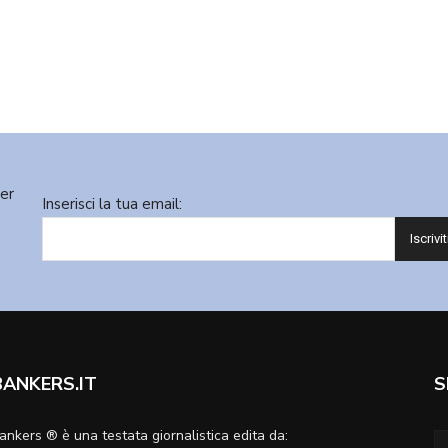
ter
Inserisci la tua email:
BANKERS.IT
S
ankers ® è una testata giornalistica edita da: