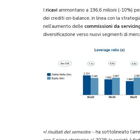
I
ricavi
ammontano a 196,6 milioni (-10%) per i
dei crediti on-balance, in linea con la strateg
nell’aumento delle
commissioni da servicin
diversificazione verso nuovi segmenti di merc
«
I risultati del semestre –
ha sottolineato l’a
con il piano strategico al 2028: la società è fo