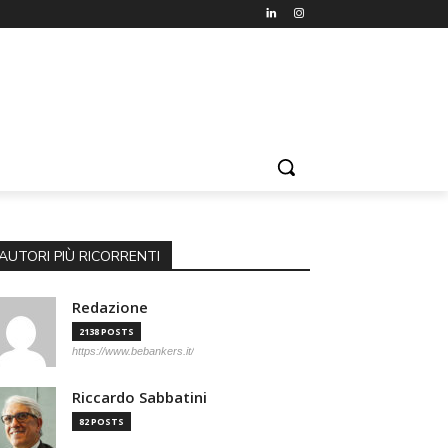
AUTORI PIÙ RICORRENTI
Redazione
2138 POSTS
https://www.bebankers.it/
Riccardo Sabbatini
82 POSTS