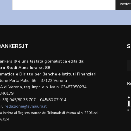
BANKERS.IT
S
ankers ® è una testata giornalistica edita da:
ro Studi Alma Iura srl SB
matica e Diritto per Banche e Istituti Finanziari
done Porta Palio, 66 – 37122 Verona
B
A di Verona, reg. impr. e p. iva n. 03487950234
340179
(+39) 045/80.33.707 – 045/80.07.014
il:
redazione@almaiura.it
a iscritta al Registro stampa del Tribunale di Verona al n. 2206 del
/2024