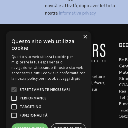
novità e attività, dopo aver letto la
nostra
Informativa privacy
×
Questo sito web utilizza
BE
cookie
Questo sito web utilizza i cookie per
Be B
migliorare la tua esperienza di
Cent
navigazione. Utilizzando il nostro sito web
Diamo voce a riflessioni,
Mate
acconsenti a tutti i cookie in conformità con
aggiornamenti e opinioni sul settore
la nostra policy per i cookie.
Leggi di più
Stra
del credito, ospitando articoli, focus,
CCIA
approfondimenti e interviste sui
STRETTAMENTE NECESSARI
Rea 
temi caldi del momento.
Tel 
PERFORMANCE
E-ma
TARGETING
Testat
FUNZIONALITÀ
16/02