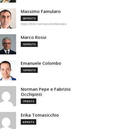
Massimo Famularo
26 POSTS
https://linktr.ee/massimofamularo
Marco Rossi
13 POSTS
Emanuele Colombo
13 POSTS
Norman Pepe e Fabrizio
Occhipinti
7 POSTS
Erika Tomasicchio
6 POSTS