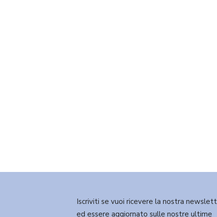
Iscriviti se vuoi ricevere la nostra newslet
ed essere aggiornato sulle nostre ultime