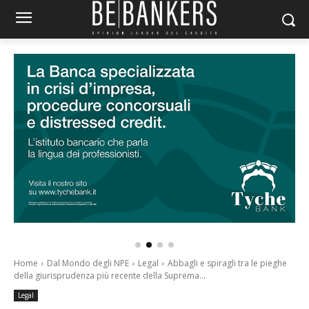
Home
Dal Mondo degli NPE
Legal
Abbagli e spiragli tra le pieghe
della giurisprudenza più recente della Suprema...
Legal