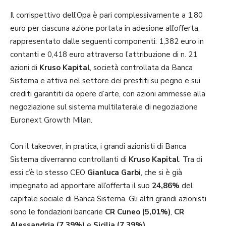
Il corrispettivo dell’Opa è pari complessivamente a 1,80
euro per ciascuna azione portata in adesione all’offerta,
rappresentato dalle seguenti componenti: 1,382 euro in
contanti e 0,418 euro attraverso l’attribuzione di n. 21
azioni di
Kruso Kapital
, società controllata da Banca
Sistema e attiva nel settore dei prestiti su pegno e sui
crediti garantiti da opere d’arte, con azioni ammesse alla
negoziazione sul sistema multilaterale di negoziazione
Euronext Growth Milan.
Con il takeover, in pratica, i grandi azionisti di Banca
Sistema diverranno controllanti di
Kruso Kapital
. Tra di
essi c’è lo stesso CEO
Gianluca Garbi
, che si è già
impegnato ad apportare all’offerta il suo
24,86%
del
capitale sociale di Banca Sistema. Gli altri grandi azionisti
sono le fondazioni bancarie
CR Cuneo (5,01%)
,
CR
Alessandria (7,39%)
e
Sicilia (7,39%)
.