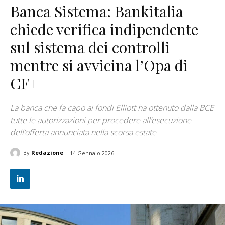
Banca Sistema: Bankitalia
chiede verifica indipendente
sul sistema dei controlli
mentre si avvicina l’Opa di
CF+
La banca che fa capo ai fondi Elliott ha ottenuto dalla BCE
tutte le autorizzazioni per procedere all’esecuzione
dell’offerta annunciata nella scorsa estate
By
Redazione
14 Gennaio 2026