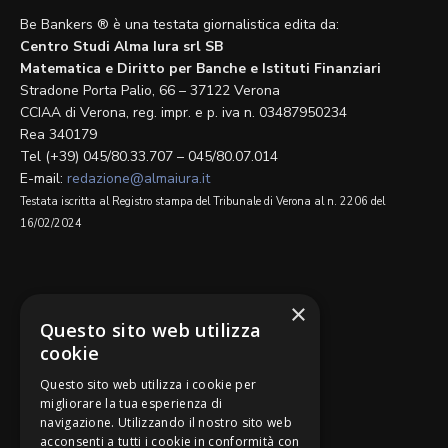
Be Bankers ® è una testata giornalistica edita da:
Centro Studi Alma Iura srl SB
Matematica e Diritto per Banche e Istituti Finanziari
Stradone Porta Palio, 66 – 37122 Verona
CCIAA di Verona, reg. impr. e p. iva n. 03487950234
Rea 340179
Tel (+39) 045/80.33.707 – 045/80.07.014
E-mail:
redazione@almaiura.it
Testata iscritta al Registro stampa del Tribunale di Verona al n. 2206 del
16/02/2024
SEGUICI SU
×
Questo sito web utilizza
cookie
Questo sito web utilizza i cookie per
migliorare la tua esperienza di
navigazione. Utilizzando il nostro sito web
Be Bankers è ideato da
acconsenti a tutti i cookie in conformità con