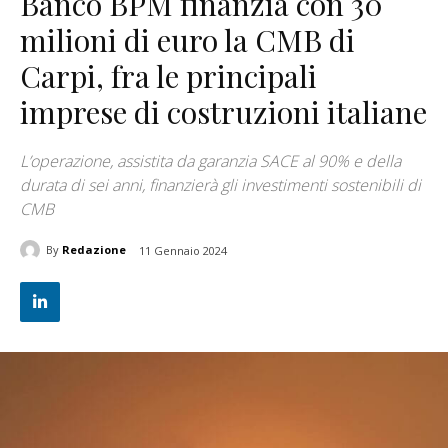
Banco BPM finanzia con 30
milioni di euro la CMB di
Carpi, fra le principali
imprese di costruzioni italiane
L’operazione, assistita da garanzia SACE al 90% e della
durata di sei anni, finanzierà gli investimenti sostenibili di
CMB
By
Redazione
11 Gennaio 2024