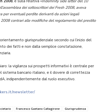
sh 2008
, e sulla relativa «
Indemnity side letter del 10
l’assemblea dei sottoscrittori dei Fresh 2008, aveva
er eventuali perdite derivanti da azioni legali
h 2008 contrari alle modifiche del regolamento del prestito
’orientamento giurisprudenziale secondo cui l’inizio del
to dei fatti e non dalla semplice constatazione,
ziaria.
aro: la vigilanza sui prospetti informativi è centrale per
nel sistema bancario italiano, e il dovere di correttezza
 CdA, indipendentemente dal ruolo esecutivo.
ers.it/newsletter/
ocietario
Francesco Gaetano Caltagirone
Giurisprudenza