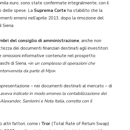
ila euro, sono state confermate integralmente, con il
o delle spese. La
Suprema Corte
ha stabilito che la
ementi emersi nell’aprile 2013, dopo la rimozione del
i Siena.
embri del consiglio di amministrazione
, anche non
tezza dei documenti finanziari destinati agli investitori.
 le omissioni informative contenute nel prospetto
schi di Siena, «
in un complesso di operazioni che
Antonveneta da parte di Mps
».
appresentazione – nei documenti destinati al mercato – di
aveva indicato in modo erroneo la contabilizzazione dei
lexander, Santorini e Nota Italia, corretta con il
 altri fattori, come i
Tror
(Total Rate of Return Swap)