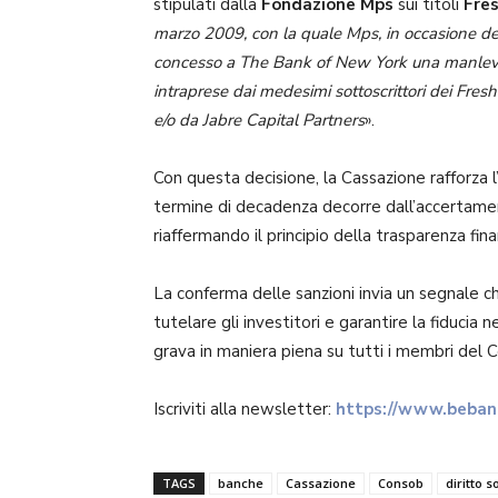
stipulati dalla
Fondazione Mps
sui titoli
Fre
marzo 2009, con la quale Mps, in occasione del
concesso a The Bank of New York una manleva p
intraprese dai medesimi sottoscrittori dei Fres
e/o da Jabre Capital Partners
».
Con questa decisione, la Cassazione rafforza l
termine di decadenza decorre dall’accertamen
riaffermando il principio della trasparenza finan
La conferma delle sanzioni invia un segnale chi
tutelare gli investitori e garantire la fiducia 
grava in maniera piena su tutti i membri del
Iscriviti alla newsletter:
https://www.bebank
TAGS
banche
Cassazione
Consob
diritto s