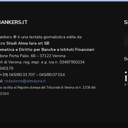
BANKERS.IT
S
ankers ® è una testata giornalistica edita da:
ro Studi Alma Iura srl SB
matica e Diritto per Banche e Istituti Finanziari
done Porta Palio, 66 – 37122 Verona
B
A di Verona, reg. impr. e p. iva n. 03487950234
340179
(+39) 045/80.33.707 – 045/80.07.014
il:
redazione@almaiura.it
a iscritta al Registro stampa del Tribunale di Verona al n. 2206 del
/2024