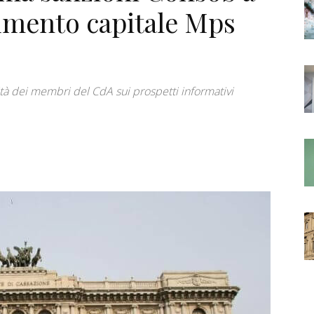
umento capitale Mps
lità dei membri del CdA sui prospetti informativi