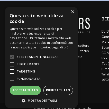
×
Questo sito web utilizza
BE
cookie
Questo sito web utilizza i cookie per
Be B
migliorare la tua esperienza di
Cent
navigazione. Utilizzando il nostro sito web
Diamo voce a riflessioni,
Mate
acconsenti a tutti i cookie in conformità con
aggiornamenti e opinioni sul settore
Stra
la nostra policy per i cookie.
Leggi di più
del credito, ospitando articoli, focus,
CCIA
approfondimenti e interviste sui
STRETTAMENTE NECESSARI
Rea 
temi caldi del momento.
Tel 
PERFORMANCE
E-ma
TARGETING
Testat
FUNZIONALITÀ
16/02
ACCETTA TUTTO
RIFIUTA TUTTO
MOSTRA DETTAGLI
© Be Bankers - Opinion Leader del credito