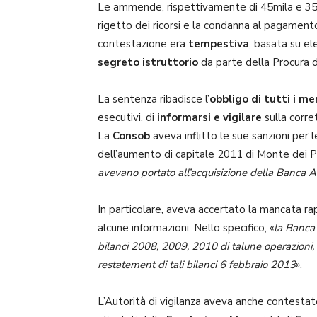
Le ammende, rispettivamente di 45mila e 35m
rigetto dei ricorsi e la condanna al pagament
contestazione era
tempestiva
, basata su el
segreto istruttorio
da parte della Procura d
La sentenza ribadisce l’
obbligo di tutti i m
esecutivi, di
informarsi e vigilare
sulla corret
La
Consob
aveva inflitto le sue sanzioni per
dell’aumento di capitale 2011 di Monte dei Pa
avevano portato all’acquisizione della Banca 
In particolare, aveva accertato la mancata r
alcune informazioni. Nello specifico, «
la Banca 
bilanci 2008, 2009, 2010 di talune operazioni, A
restatement di tali bilanci 6 febbraio 2013
».
L’Autorità di vigilanza aveva anche contestato