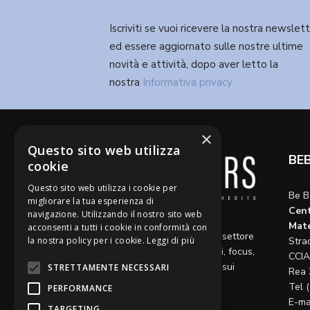
Iscriviti se vuoi ricevere la nostra newslet
ed essere aggiornato sulle nostre ultime
novità e attività, dopo aver letto la
nostra
Informativa privacy
×
Questo sito web utilizza
BE
cookie
Questo sito web utilizza i cookie per
Be B
migliorare la tua esperienza di
Cent
navigazione. Utilizzando il nostro sito web
Diamo voce a riflessioni,
Mate
acconsenti a tutti i cookie in conformità con
aggiornamenti e opinioni sul settore
la nostra policy per i cookie.
Leggi di più
Stra
del credito, ospitando articoli, focus,
CCIA
approfondimenti e interviste sui
STRETTAMENTE NECESSARI
Rea 
temi caldi del momento.
Tel 
PERFORMANCE
E-ma
TARGETING