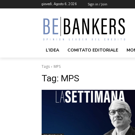
giovedì, Agosto 6, 2026
Sign in / Join
L’IDEA
COMITATO EDITORIALE
MO
Tags
MPS
Tag:
MPS