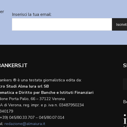
ter
Inserisci la tua email:
BANKERS.IT
S
ankers ® è una testata giornalistica edita da:
ro Studi Alma Iura srl SB
matica e Diritto per Banche e Istituti Finanziari
done Porta Palio, 66 – 37122 Verona
B
A di Verona, reg. impr. e p. iva n. 03487950234
340179
(+39) 045/80.33.707 – 045/80.07.014
il:
redazione@almaiura.it