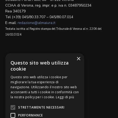
CCIAA di Verona, reg. impr. e p. iva n. 03487950234
Rea 340179
Tel (+39) 045/80.33.707 – 045/80.07.014
E-mail:
redazione@almaiura.it
Testata iscritta al Registro stampa del Tribunale di Verona al n. 2206 del
16/02/2024
SEGUICI SU
×
Questo sito web utilizza
cookie
Questo sito web utilizza i cookie per
migliorare la tua esperienza di
navigazione. Utilizzando il nostro sito web
Be Bankers è ideato da
acconsenti a tutti i cookie in conformità con
la nostra policy per i cookie.
Leggi di più
STRETTAMENTE NECESSARI
PERFORMANCE