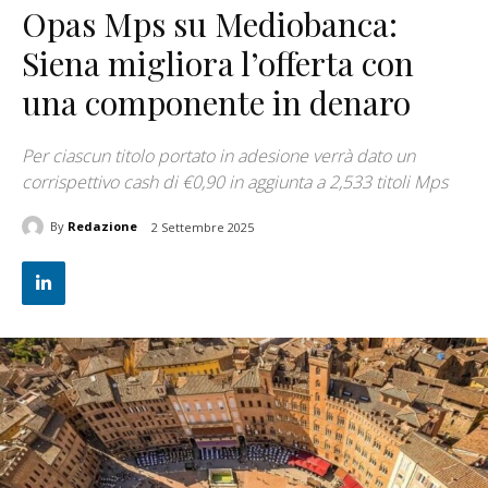
Opas Mps su Mediobanca:
Siena migliora l’offerta con
una componente in denaro
Per ciascun titolo portato in adesione verrà dato un
corrispettivo cash di €0,90 in aggiunta a 2,533 titoli Mps
By
Redazione
2 Settembre 2025