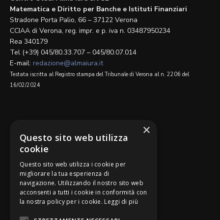
Matematica e Diritto per Banche e Istituti Finanziari
Stradone Porta Palio, 66 – 37122 Verona
CCIAA di Verona, reg. impr. e p. iva n. 03487950234
Rea 340179
Tel (+39) 045/80.33.707 – 045/80.07.014
E-mail:
redazione@almaiura.it
Testata iscritta al Registro stampa del Tribunale di Verona al n. 2206 del
16/02/2024
SEGUICI SU
×
Questo sito web utilizza
cookie
Questo sito web utilizza i cookie per
migliorare la tua esperienza di
navigazione. Utilizzando il nostro sito web
Be Bankers è ideato da
acconsenti a tutti i cookie in conformità con
la nostra policy per i cookie.
Leggi di più