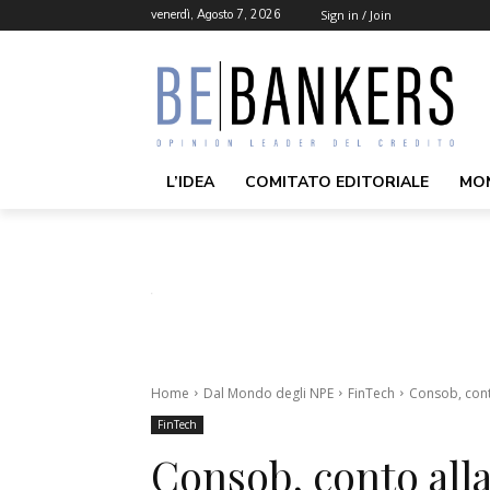
venerdì, Agosto 7, 2026
Sign in / Join
L’IDEA
COMITATO EDITORIALE
MO
Home
Dal Mondo degli NPE
FinTech
Consob, conto
FinTech
Consob, conto alla