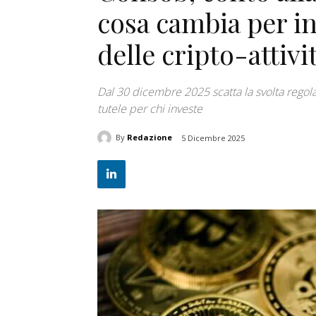
cosa cambia per in
delle cripto-attivi
Dal 30 dicembre 2025 scatta la svolta regolat
tutele per chi investe
By
Redazione
5 Dicembre 2025