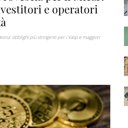
vestitori e operatori
tà
oria: obblighi più stringenti per i Vasp e maggiori