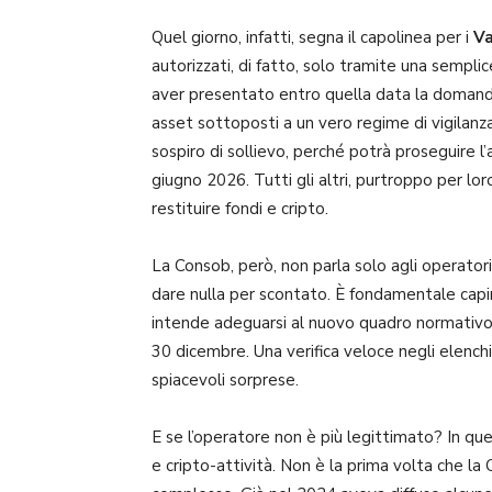
Quel giorno, infatti, segna il capolinea per i
V
autorizzati, di fatto, solo tramite una sempli
aver presentato entro quella data la doman
asset sottoposti a un vero regime di vigilanza
sospiro di sollievo, perché potrà proseguire l’a
giugno 2026. Tutti gli altri, purtroppo per loro
restituire fondi e cripto.
La Consob, però, non parla solo agli operatori.
dare nulla per scontato. È fondamentale capi
intende adeguarsi al nuovo quadro normativo 
30 dicembre. Una verifica veloce negli elenc
spiacevoli sorprese.
E se l’operatore non è più legittimato? In quel 
e cripto-attività. Non è la prima volta che l