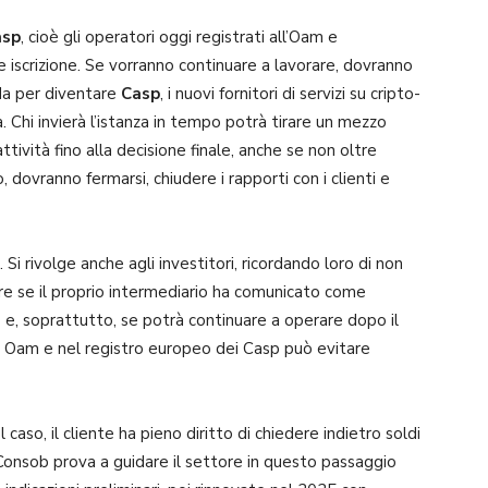
asp
, cioè gli operatori oggi registrati all’Oam e
ce iscrizione. Se vorranno continuare a lavorare, dovranno
da per diventare
Casp
, i nuovi fornitori di servizi su cripto-
. Chi invierà l’istanza in tempo potrà tirare un mezzo
ttività fino alla decisione finale, anche se non oltre
, dovranno fermarsi, chiudere i rapporti con i clienti e
 Si rivolge anche agli investitori, ricordando loro di non
re se il proprio intermediario ha comunicato come
e, soprattutto, se potrà continuare a operare dopo il
hi Oam e nel registro europeo dei Casp può evitare
caso, il cliente ha pieno diritto di chiedere indietro soldi
a Consob prova a guidare il settore in questo passaggio