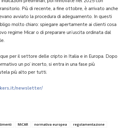
indicazioni preliminari, poi rinnovate nel 2025 con
ransitorio. Più di recente, a fine ottobre, è arrivato anche
vevano avviato la procedura di adeguamento. In questi
bligo molto chiaro: spiegare apertamente ai clienti cosa
uovo regime Micar o di preparare un’uscita ordinata dal
le.
ue per il settore delle cripto in Italia e in Europa. Dopo
rmativo un po’ incerto, si entra in una fase più
utela più alto per tutti.
ers.it/newsletter/
timenti
MiCAR
normativa europea
regolamentazione