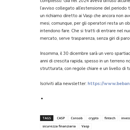
complesso. Già nel 2024 aveva diffuso alcune 
l’avviso collegato all’estensione del periodo t
un richiamo diretto ai Vasp che ancora non a
mesi, comunque, per gli operatori resta un ob
intendono fare. Che si tratti di entrare nel n
mercato, serve trasparenza, senza giri di paro
Insomma, il 30 dicembre sarà un vero spartiacq
anni di crescita rapida, spesso in un terreno no
strutturata, con regole chiare e un livello di t
Iscriviti alla newsletter:
https://www.bebank
TAGS
CASP
Consob
crypto
fintech
inves
sicurezza finanziaria
Vasp