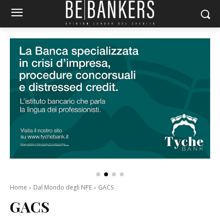
Home
Dal Mondo degli NPE
GACS
GACS