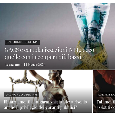
DAL MONDO DEGLI NPE
GACS e cartolarizzazioni NPL: ecco
quelle con i recuperi più bassi
Redazione
-
14 Maggio 2024
DAL MONDO DEGLI NPE
DAL MONDO
Finanziamenti con garanzia statale: a rischio
Fallimenti
anche il privilegio dei garanti pubblici?
assistiti 