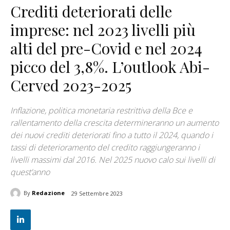
Crediti deteriorati delle
imprese: nel 2023 livelli più
alti del pre-Covid e nel 2024
picco del 3,8%. L’outlook Abi-
Cerved 2023-2025
Inflazione, politica monetaria restrittiva della Bce e
rallentamento della crescita determineranno un aumento
dei nuovi crediti deteriorati fino a tutto il 2024, quando i
tassi di deterioramento del credito raggiungeranno i
livelli massimi dal 2016. Nel 2025 nuovo calo sui livelli di
quest’anno
By
Redazione
29 Settembre 2023