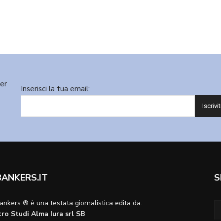
ter
Inserisci la tua email:
BANKERS.IT
S
ankers ® è una testata giornalistica edita da:
ro Studi Alma Iura srl SB