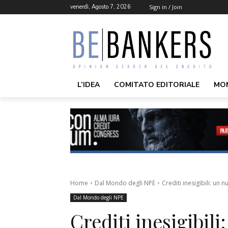
venerdì, Agosto 7, 2026
Sign in / Join
L’IDEA
COMITATO EDITORIALE
MO
Home
Dal Mondo degli NPE
Crediti inesigibili: un
Dal Mondo degli NPE
Crediti inesigibil