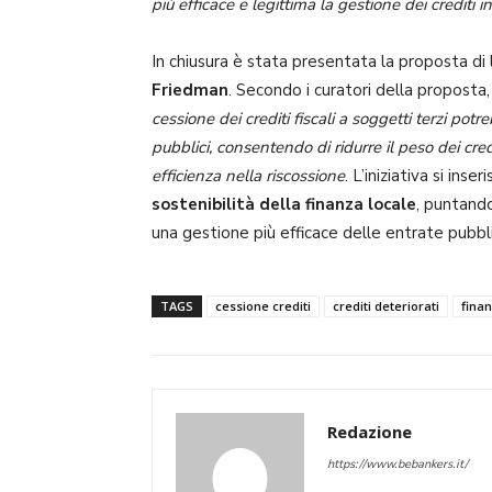
più efficace e legittima la gestione dei crediti in
In chiusura è stata presentata la proposta d
Friedman
. Secondo i curatori della proposta,
cessione dei crediti fiscali a soggetti terzi po
pubblici, consentendo di ridurre il peso dei cre
efficienza nella riscossione
. L’iniziativa si ins
sostenibilità della finanza locale
, puntando
una gestione più efficace delle entrate pubbl
TAGS
cessione crediti
crediti deteriorati
finan
Redazione
https://www.bebankers.it/