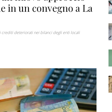
ale in un convegno a La
rediti deteriorati nei bilanci degli enti locali