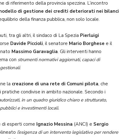
ine di riferimento della provincia spezzina. L’incontro
odello di gestione dei crediti deteriorati nei bilanci
quilibrio della finanza pubblica, non solo locale.
, tra gli altri, il sindaco di La Spezia
Pierluigi
isorse
Davide Piccioli
, il senatore
Mario Borghese
e il
Senato
Massimo Garavaglia
. Gli interventi hanno
blema con
strumenti normativi aggiornati, capaci di
 gestionali
.
one la
creazione di una rete di Comuni pilota
, che
i pratiche condivise in ambito nazionale. Secondo i
autorizzati, in un quadro giuridico chiaro e strutturato,
pubblici e investimenti locali.
ne di esperti come
Ignazio Messina
(ANCI) e
Sergio
tolineato
l’esigenza di un intervento legislativo per rendere