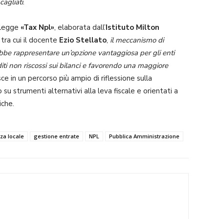
cagliati
.
i legge
«Tax Npl»
, elaborata dall’
Istituto Milton
 tra cui il docente
Ezio Stellato
,
il meccanismo di
trebbe rappresentare un’opzione vantaggiosa per gli enti
diti non riscossi sui bilanci e favorendo una maggiore
erisce in un percorso più ampio di riflessione sulla
 su strumenti alternativi alla leva fiscale e orientati a
iche.
za locale
gestione entrate
NPL
Pubblica Amministrazione