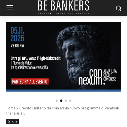
Home
Credito Emiliano dà il via ad un nuovo programma di cambiali
finanziarie...
Banche