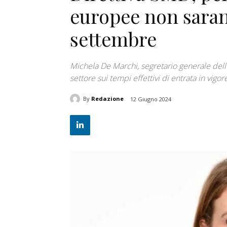
europee non saran
settembre
Michela De Marchi, segretario generale dell'a
settore sui tempi effettivi di entrata in vigo
By
Redazione
12 Giugno 2024