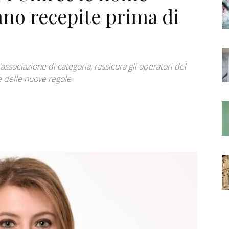
no recepite prima di
ssociazione di categoria, rassicura gli operatori del
re delle nuove regole