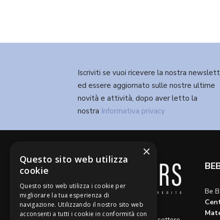
Iscriviti se vuoi ricevere la nostra newslet
ed essere aggiornato sulle nostre ultime
novità e attività, dopo aver letto la
nostra
Informativa privacy
×
Questo sito web utilizza
BE
cookie
Questo sito web utilizza i cookie per
Be B
migliorare la tua esperienza di
Cent
navigazione. Utilizzando il nostro sito web
Diamo voce a riflessioni,
Mate
acconsenti a tutti i cookie in conformità con
aggiornamenti e opinioni sul settore