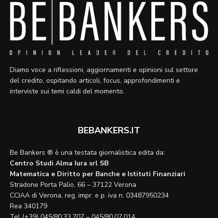
Diamo voce a riflessioni, aggiornamenti e opinioni sul settore
del credito, ospitando articoli, focus, approfondimenti e
interviste sui temi caldi del momento.
BEBANKERS.IT
Be Bankers ® è una testata giornalistica edita da:
Centro Studi Alma Iura srl SB
Matematica e Diritto per Banche e Istituti Finanziari
Stradone Porta Palio, 66 – 37122 Verona
CCIAA di Verona, reg. impr. e p. iva n. 03487950234
Rea 340179
Tel (+39) 045/80.33.707 – 045/80.07.014