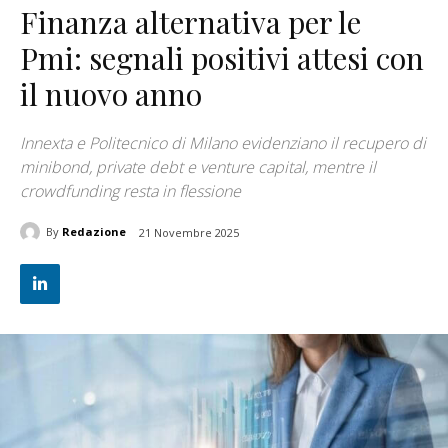
Finanza alternativa per le
Pmi: segnali positivi attesi con
il nuovo anno
Innexta e Politecnico di Milano evidenziano il recupero di
minibond, private debt e venture capital, mentre il
crowdfunding resta in flessione
By
Redazione
21 Novembre 2025