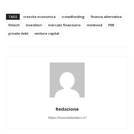
TAGS
crescita economica
crowdfunding
finanza alternativa
fintech
investitori
mercato finanziario
minibond
PMI
private debt
venture capital
Redazione
https://www.bebankers.it/