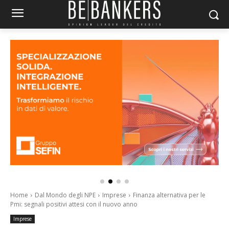
Home
Dal Mondo degli NPE
Imprese
Finanza alternativa per le
Pmi: segnali positivi attesi con il nuovo anno
Imprese