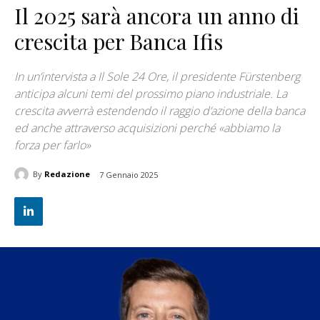
Il 2025 sarà ancora un anno di
crescita per Banca Ifis
In un’intervista a Il Sole 24 Ore, il presidente Fürstenberg
anticipa alcuni temi del prossimo piano industriale. La
crescita avverrà estendendo il raggio d’azione della banca
ed anche attraverso acquisizioni perché «abbiamo la
forza per farlo»
By
Redazione
7 Gennaio 2025