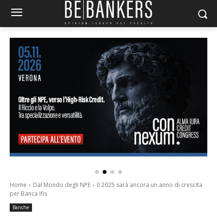
Home
Dal Mondo degli NPE
Il 2025 sarà ancora un anno di crescita
per Banca Ifis
Banche