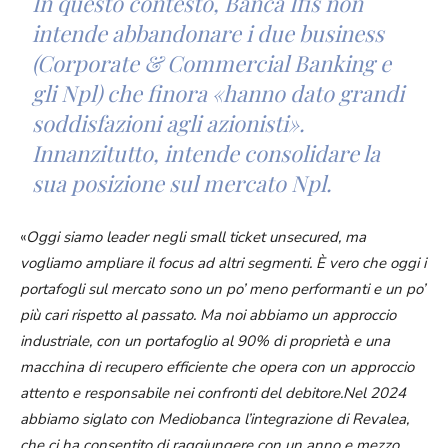
In questo contesto, Banca Ifis non
intende abbandonare i due business
(
Corporate & Commercial Banking
e
gli Npl) che finora «
hanno dato grandi
soddisfazioni agli azionisti
».
Innanzitutto, intende consolidare la
sua posizione sul mercato Npl.
«
Oggi siamo leader negli small ticket unsecured, ma
vogliamo ampliare il focus ad altri segmenti. È vero che oggi i
portafogli sul mercato sono un po’ meno performanti e un po’
più cari rispetto al passato. Ma noi abbiamo un approccio
industriale, con un portafoglio al 90% di proprietà e una
macchina di recupero efficiente che opera con un approccio
attento e responsabile nei confronti del debitore.Nel 2024
abbiamo siglato con Mediobanca l’integrazione di Revalea,
che ci ha consentito di raggiungere con un anno e mezzo