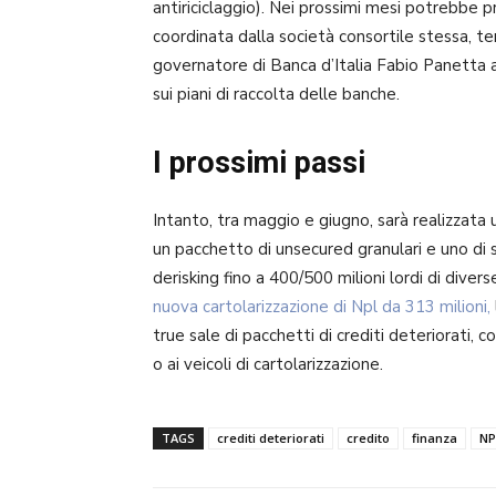
antiriciclaggio). Nei prossimi mesi potrebbe p
coordinata dalla società consortile stessa, t
governatore di Banca d’Italia Fabio Panetta 
sui piani di raccolta delle banche.
I prossimi passi
Intanto, tra maggio e giugno, sarà realizzata 
un pacchetto di unsecured granulari e uno di 
derisking fino a 400/500 milioni lordi di div
nuova cartolarizzazione di Npl da 313 milioni,
true sale di pacchetti di crediti deteriorati, co
o ai veicoli di cartolarizzazione.
TAGS
crediti deteriorati
credito
finanza
NP