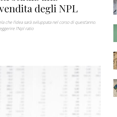
 vendita degli NPL
la che l’idea sarà sviluppata nel corso di quest’anno.
ggerire l’Npl ratio