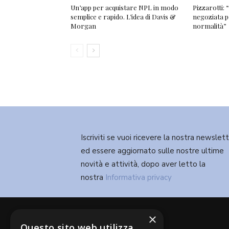
Un’app per acquistare NPL in modo
Pizzarotti:
semplice e rapido. L’idea di Davis &
negoziata pe
Morgan
normalità”
Iscriviti se vuoi ricevere la nostra newslet
ed essere aggiornato sulle nostre ultime
novità e attività, dopo aver letto la
nostra
Informativa privacy
×
Questo sito web utilizza