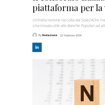
piattaforma per la
Un’indiscrezione raccolta dal Sole24Ore rive
Una trovata utile alle Banche Popolari ad alle
By
Redazione
22 Febbraio 2024