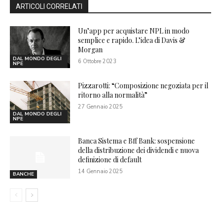
ARTICOLI CORRELATI
Un’app per acquistare NPL in modo
semplice e rapido. L’idea di Davis &
Morgan
DAL MONDO DEGLI
6 Ottobre 2023
NPE
Pizzarotti: “Composizione negoziata per il
ritorno alla normalità”
27 Gennaio 2025
DAL MONDO DEGLI
NPE
Banca Sistema e Bff Bank: sospensione
della distribuzione dei dividendi e nuova
definizione di default
14 Gennaio 2025
BANCHE