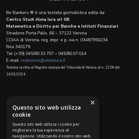
Be Bankers ® è una testata giornalistica edita da:
Centro Studi Alma Iura srl SB
Matematica e Diritto per Banche e Istituti Finanziari
Stradone Porta Palio, 66 – 37122 Verona
CCIAA di Verona, reg. impr. e p. iva n. 03487950234
Rea 340179
Tel (+39) 045/80.33.707 – 045/80.07.014
E-mail:
redazione@almaiura.it
Testata iscritta al Registro stampa del Tribunale di Verona al n. 2206 del
16/02/2024
SEGUICI SU
×
Questo sito web utilizza
cookie
Questo sito web utilizza i cookie per
migliorare la tua esperienza di
navigazione. Utilizzando il nostro sito web
Be Bankers è ideato da