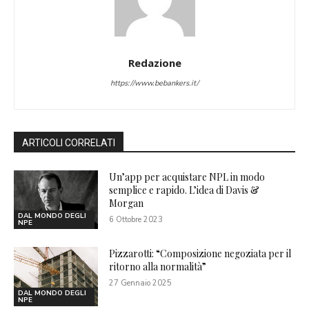
Redazione
https://www.bebankers.it/
ARTICOLI CORRELATI
Un’app per acquistare NPL in modo
semplice e rapido. L’idea di Davis &
Morgan
DAL MONDO DEGLI
6 Ottobre 2023
NPE
Pizzarotti: “Composizione negoziata per il
ritorno alla normalità”
27 Gennaio 2025
DAL MONDO DEGLI
NPE