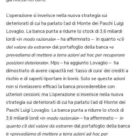
L’operazione si inserisce nella nuova strategia sui
deteriorati di cui ha parlato l’ad di Monte dei Paschi Luigi
Lovaglio. La banca punta a ridurre lo stock di 3,6 miliardi
lordi «
in modo razionale
» – ha affermnato – in quanto «
c’è
del valore da estrarre
» dal portafoglio della banca «
e
prevediamo di mettere a terra azioni ad hoc per recuperare
posizioni deteriorate
». Mps – ha aggiunto Lovaglio – ha
dimostrato di avere capacità nel ‘tasso di cura’ dei crediti a
rischio e di saperli riportare in bonis. Solo se queste azioni
non si rivelassero efficaci la banca procederebbe con
ulteriori cessioni, ma L’operazione si inserisce nella nuova
strategia sui deteriorati di cui ha parlato l’ad di Monte dei
Paschi Luigi Lovaglio. La banca punta a ridurre lo stock di
3,6 miliardi lordi «
in modo razionale
» – ha affermnato –
in
quanto c’è del valore da estrarre
» dal portafoglio della banca
e «
prevediamo di mettere a terra azioni ad hoc per