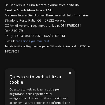
Be Bankers ® è una testata giornalistica edita da:
Centro Studi Alma Iura srl SB
Matematica e Diritto per Banche e Istituti Finanziari
Stradone Porta Palio, 66 – 37122 Verona
CCIAA di Verona, reg. impr. e p. iva n. 03487950234
Rea 340179
Tel (+39) 045/80.33.707 – 045/80.07.014
E-mail:
redazione@almaiura.it
Testata iscritta al Registro stampa del Tribunale di Verona al n. 2206 del
16/02/2024
SEGUICI SU
×
Questo sito web utilizza
cookie
Questo sito web utilizza i cookie per
migliorare la tua esperienza di
navigazione. Utilizzando il nostro sito web
Be Bankers è ideato da
acconsenti a tutti i cookie in conformità con