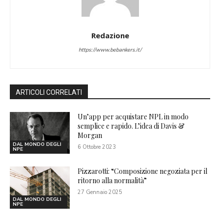
Redazione
https://www.bebankers.it/
ARTICOLI CORRELATI
Un’app per acquistare NPL in modo
semplice e rapido. L’idea di Davis &
Morgan
DAL MONDO DEGLI
6 Ottobre 2023
NPE
Pizzarotti: “Composizione negoziata per il
ritorno alla normalità”
27 Gennaio 2025
DAL MONDO DEGLI
NPE