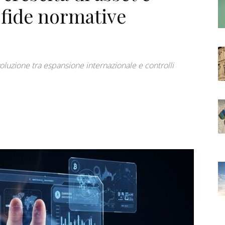
 sfide normative
oluzione tra espansione internazionale e controlli