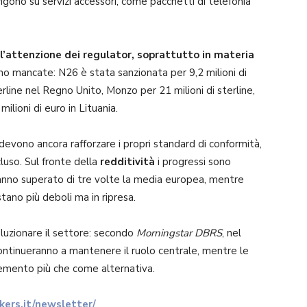
ngono su servizi accessori, come pacchetti di telefonia
l’attenzione dei regulator, soprattutto in materia
sono mancate: N26 è stata sanzionata per 9,2 milioni di
erline nel Regno Unito, Monzo per 21 milioni di sterline,
ilioni di euro in Lituania.
evono ancora rafforzare i propri standard di conformità,
luso. Sul fronte della
redditività
i progressi sono
anno superato di tre volte la media europea, mentre
ano più deboli ma in ripresa.
voluzionare il settore: secondo
Morningstar DBRS
, nel
ontinueranno a mantenere il ruolo centrale, mentre le
emento più che come alternativa.
ers.it/newsletter/