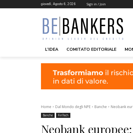
giovedì, Agosto 6, 2026
Sign in / Join
L’IDEA
COMITATO EDITORIALE
MO
Home
Dal Mondo degli NPE
Banche
Neobank europ
Banche
FinTech
Neobank europee: c