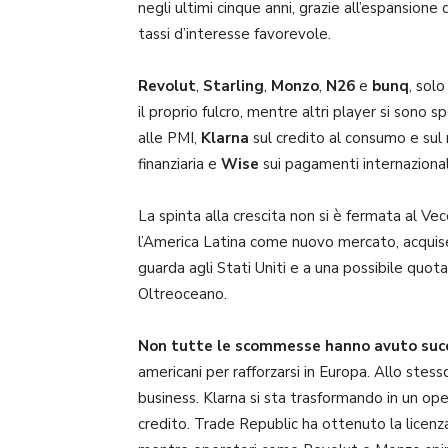
negli ultimi cinque anni, grazie all’espansione 
tassi d’interesse favorevole.
Revolut
,
Starling
,
Monzo
,
N26
e
bunq
, sol
il proprio fulcro, mentre altri player si sono s
alle PMI,
Klarna
sul credito al consumo e su
finanziaria e
Wise
sui pagamenti internazional
La spinta alla crescita non si è fermata al V
l’America Latina come nuovo mercato, acquis
guarda agli Stati Uniti e a una possibile quot
Oltreoceano.
Non tutte le scommesse hanno avuto suc
americani per rafforzarsi in Europa. Allo ste
business. Klarna si sta trasformando in un op
credito. Trade Republic ha ottenuto la licenza