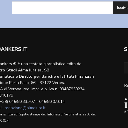
BANKERS.IT
S
ankers ® è una testata giornalistica edita da:
ro Studi Alma Iura srl SB
matica e Diritto per Banche e Istituti Finanziari
done Porta Palio, 66 – 37122 Verona
B
A di Verona, reg. impr. e p. iva n. 03487950234
340179
(+39) 045/80.33.707 – 045/80.07.014
il:
redazione@almaiura.it
a iscritta al Registro stampa del Tribunale di Verona al n. 2206 del
/2024