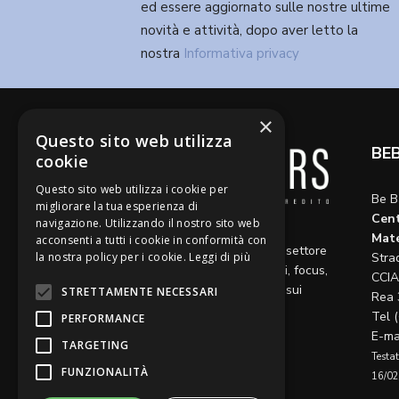
ed essere aggiornato sulle nostre ultime
novità e attività, dopo aver letto la
nostra
Informativa privacy
×
Questo sito web utilizza
BE
cookie
Questo sito web utilizza i cookie per
Be B
migliorare la tua esperienza di
Cent
navigazione. Utilizzando il nostro sito web
Diamo voce a riflessioni,
Mate
acconsenti a tutti i cookie in conformità con
aggiornamenti e opinioni sul settore
Stra
la nostra policy per i cookie.
Leggi di più
del credito, ospitando articoli, focus,
CCIA
approfondimenti e interviste sui
STRETTAMENTE NECESSARI
Rea 
temi caldi del momento.
Tel 
PERFORMANCE
E-ma
TARGETING
Testat
FUNZIONALITÀ
16/02