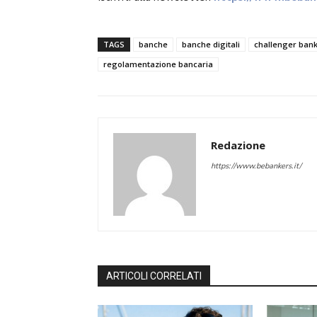
TAGS
banche
banche digitali
challenger ban
regolamentazione bancaria
Redazione
https://www.bebankers.it/
ARTICOLI CORRELATI