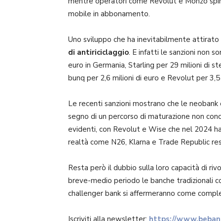
mentre operatori come Revolut e Monzo
spi
mobile in abbonamento.
Uno sviluppo che ha inevitabilmente attirato
di antiriciclaggio
. E infatti le sanzioni non 
euro in Germania, Starling per 29 milioni di st
bunq per 2,6 milioni di euro e Revolut per 3,5 m
Le recenti sanzioni mostrano che le neobank d
segno di un percorso di maturazione non conc
evidenti, con Revolut e Wise che nel 2024 h
realtà come N26, Klarna e Trade Republic rest
Resta però il dubbio sulla loro capacità di ri
breve-medio periodo le banche tradizionali c
challenger bank si affermeranno come compl
Iscriviti alla newsletter:
https://www.bebank