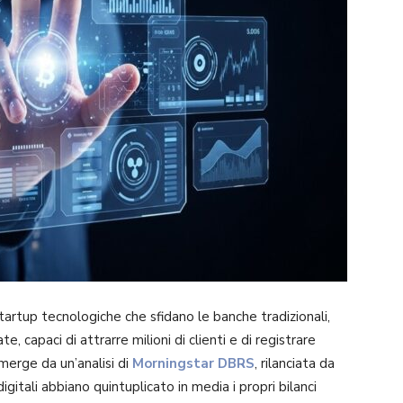
tartup tecnologiche che sfidano le banche tradizionali,
, capaci di attrarre milioni di clienti e di registrare
merge da un’analisi di
Morningstar DBRS
, rilanciata da
igitali abbiano quintuplicato in media i propri bilanci