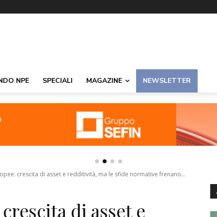
NDO NPE
SPECIALI
MAGAZINE
NEWSLETTER
ee: crescita di asset e redditività, ma le sfide normative frenano...
rescita di asset e