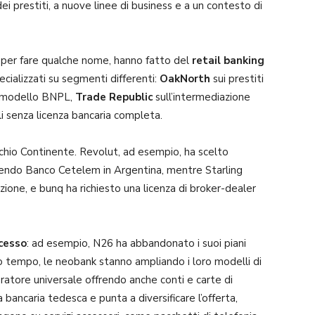
dei prestiti, a nuove linee di business e a un contesto di
o per fare qualche nome, hanno fatto del
retail banking
pecializzati su segmenti differenti:
OakNorth
sui prestiti
l modello BNPL,
Trade Republic
sull’intermediazione
i senza licenza bancaria completa.
ecchio Continente. Revolut, ad esempio, ha scelto
endo Banco Cetelem in Argentina, mentre Starling
azione, e bunq ha richiesto una licenza di broker-dealer
cesso
: ad esempio, N26 ha abbandonato i suoi piani
sso tempo, le neobank stanno ampliando i loro modelli di
eratore universale offrendo anche conti e carte di
 bancaria tedesca e punta a diversificare l’offerta,