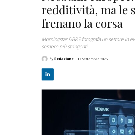
redditività, ma le
frenano la corsa
Morningstar DBRS fotografa un settore in ev
sempre più stringenti
By
Redazione
17 Settembre 2025