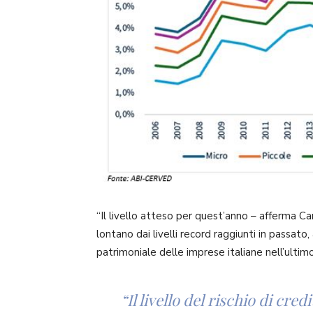
“Il livello atteso per quest’anno – afferma C
lontano dai livelli record raggiunti in passato
patrimoniale delle imprese italiane nell’ultim
“Il livello del rischio di cre