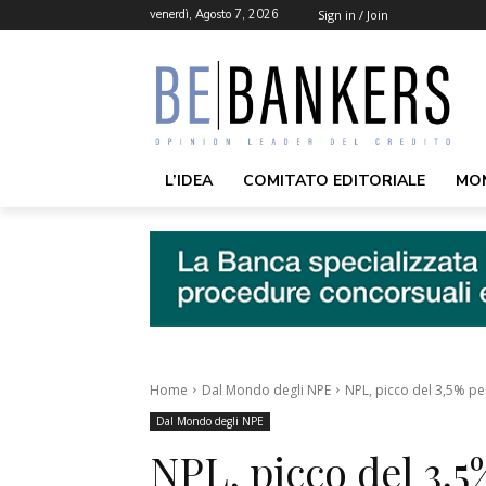
venerdì, Agosto 7, 2026
Sign in / Join
L’IDEA
COMITATO EDITORIALE
MO
Home
Dal Mondo degli NPE
NPL, picco del 3,5% per
Dal Mondo degli NPE
NPL, picco del 3,5%