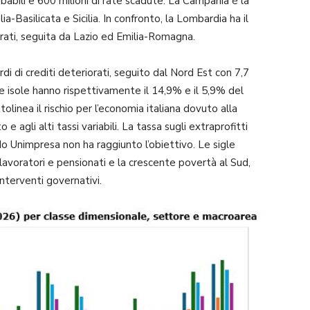
obabili e 600 milioni di rate scadute. La Campania è la
a-Basilicata e Sicilia. In confronto, la Lombardia ha il
etrati, seguita da Lazio ed Emilia-Romagna.
ardi di crediti deteriorati, seguito dal Nord Est con 7,7
e le isole hanno rispettivamente il 14,9% e il 5,9% del
olinea il rischio per l’economia italiana dovuto alla
 e agli alti tassi variabili. La tassa sugli extraprofitti
o Unimpresa non ha raggiunto l’obiettivo. Le sigle
lavoratori e pensionati e la crescente povertà al Sud,
interventi governativi.